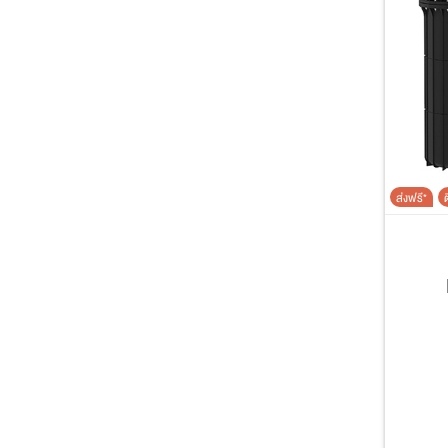
ส่งฟรี*
ต