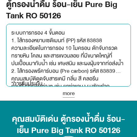
ตู้กรองน้ำดื่ม ร้อน-เย็น Pure Big
Tank RO 50126
ระบบการกรอง 4 ขั้นตอน
1. ไส้กรองหยาบเซดิเมนท์ (PP) รหัส 83838
ความละเอียดในการกรอง 10 ไมครอน ดักจับกรวด
ทรายหิน โคลน และสารแขวนลอย ที่มีขนาดใหญ่ที่
ปนเปื้อนมากับน้ำ เช่น เศษสนิม และผงฝุ่นจากท่อส่งน้ำ
2. ไส้กรองพรีคาร์บอน (Pre carbon) รหัส 83839
คุณนสมบัติดูดจับสารเคมี กลิ่น สี คลอรีน
*การรับประกัน
รวมทั้งสารพิษต่างๆ เช่น ยาฆ่าแลมง ผงซักฟอก
more
3. ไส้กรองน้ำ RO Membrane 50 GPD รุ่น PURE
ตัวเครื่อง รับประกัน 3 ปี
BIGTANK รหัส 50746
ตัวทำความเย็น รับประกัน 5 ปี
ความละเอียดในการกรอง 0.0001 ไมครอน
กรองน้ำกร่อยและน้ำที่มีความกระด้างสูง
คุณสมบัติเด่น ตู้กรองน้ำดื่ม ร้อน-
อะไหล่อื่นๆ รับประกัน 1 ปี
รวมถึงสารละลายในน้ำได้อย่างมีประสิทธิภาพ
เย็น Pure Big Tank RO 50126
4. ไส้กรองโพสท์คาร์บอน (Post Carbon) รหัส 83841
ไส้กรอง รับประกัน 1 เดือน