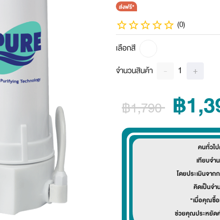
ส่งฟรี*
(0)
เลือกสี
1
-
+
จำนวนสินค้า
฿1,3
฿1,790
คนทั่วไ
เทียบจำน
โดยประเมินจากก
คิดเป็นจำ
"เมื่อคุณซื้
ช่วยคุณประหยัดค