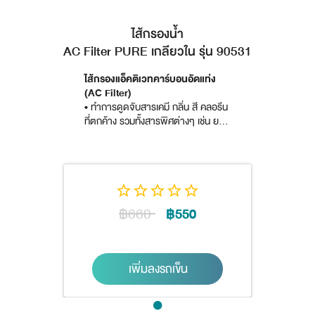
ไส้กรองน้ำ
AC Filter PURE เกลียวใน รุ่น 90531
ไส้กรองแอ็คติเวทคาร์บอนอัดแท่ง
(AC Filter)
• ทำการดูดจับสารเคมี กลิ่น สี คลอรีน
ที่ตกค้าง รวมทั้งสารพิศต่างๆ เช่น ยา
ฆ่าแมลง ฝงซักฟอก
สารไฮโดรคาร์บอน
(สารก่อมะเร็ง)
ได้
อย่างมีประสิทธิภาพ
฿660
฿550
เพิ่มลงรถเข็น