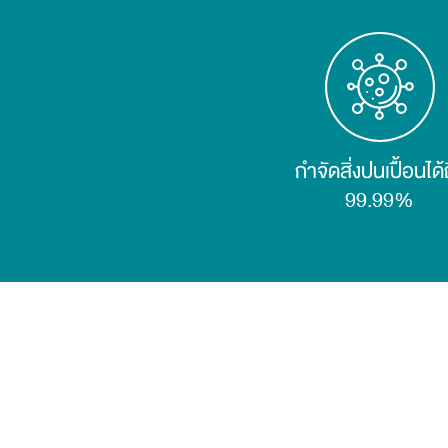
คลอรีน สารเคมี สารตะกั่ว และสารก่อมะเร็ง
ผสานเทคโนโลยีไมโครแบน ลิขสิทธิ์เฉพาะเพียว สามา
กำจัดสิ่งปนเปื้อนได้
99.99%